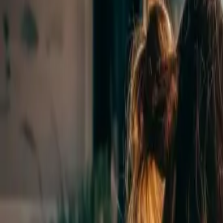
Onlayn ödəniş
Kəşf et
Xidmətlər
IELTS İmtahanı
Foundation