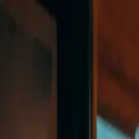
Az
En