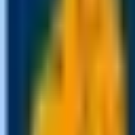
Onlayn ödəniş
Kəşf et
Xidmətlər
IELTS İmtahanı
Foundation