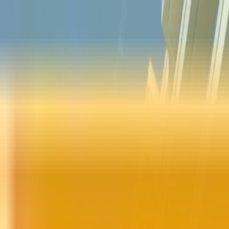
Az
En