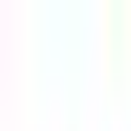
Az
En