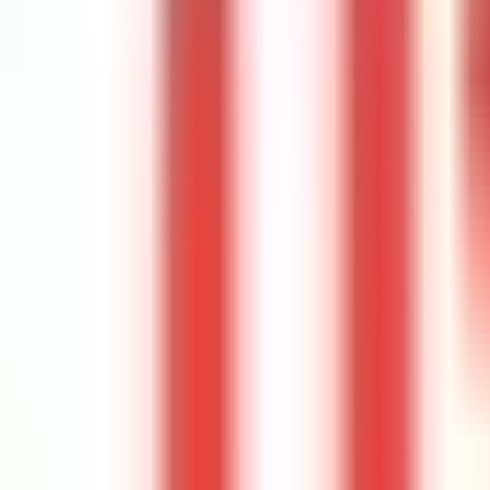
Onlayn ödəniş
Kəşf et
Xidmətlər
IELTS İmtahanı
Foundation